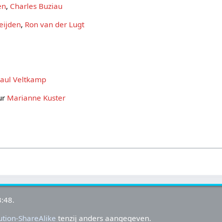
en
,
Charles Buziau
eijden
,
Ron van der Lugt
aul Veltkamp
ur
Marianne Kuster
:48.
tion-ShareAlike
tenzij anders aangegeven.