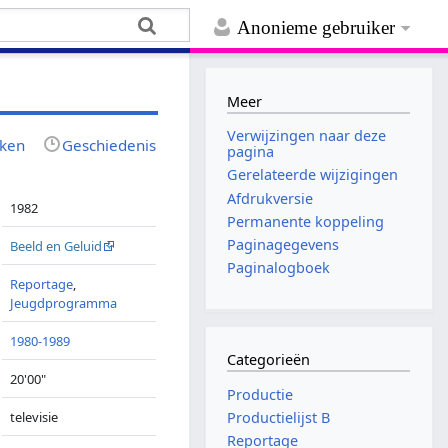
Anonieme gebruiker
Meer
Verwijzingen naar deze
jken
Geschiedenis
pagina
Gerelateerde wijzigingen
Afdrukversie
1982
Permanente koppeling
Paginagegevens
Beeld en Geluid
Paginalogboek
Reportage
,
Jeugdprogramma
1980-1989
Categorieën
20'00"
Productie
televisie
Productielijst B
Reportage