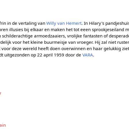
frin in de vertaling van
Willy van Hemert
. In Hilary's pandjeshu
ren illusies bij elkaar en maken het tot eeen sprookjeseiland 
n schilderachtige armoedzaaiers, vrolijke fantasten of desperad
delijk voor het kleine buurmeisje van vroeger. Hij zal niet rusten
t voor deze wereld heeft doen overwinnen en haar gelukkig ziet
dt uitgezonden op 22 april 1959 door de
VARA
.
y
ain