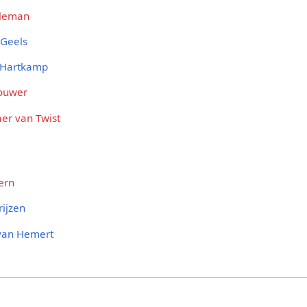
leman
 Geels
 Hartkamp
rouwer
er van Twist
ern
ijzen
 van Hemert