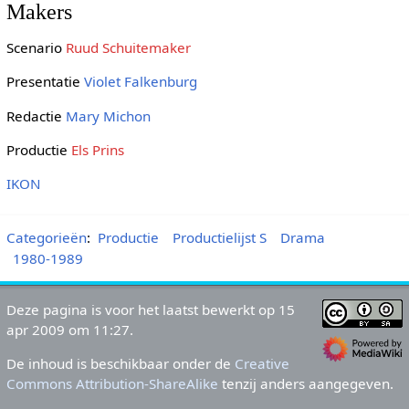
Makers
Scenario
Ruud Schuitemaker
Presentatie
Violet Falkenburg
Redactie
Mary Michon
Productie
Els Prins
IKON
Categorieën
:
Productie
Productielijst S
Drama
1980-1989
Deze pagina is voor het laatst bewerkt op 15
apr 2009 om 11:27.
De inhoud is beschikbaar onder de
Creative
Commons Attribution-ShareAlike
tenzij anders aangegeven.