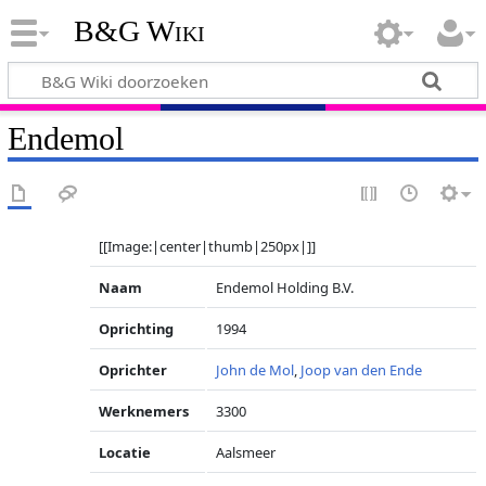
B&G Wiki
Endemol
[[Image:|center|thumb|250px|]]
Naam
Endemol Holding B.V.
Oprichting
1994
Oprichter
John de Mol
,
Joop van den Ende
Werknemers
3300
Locatie
Aalsmeer