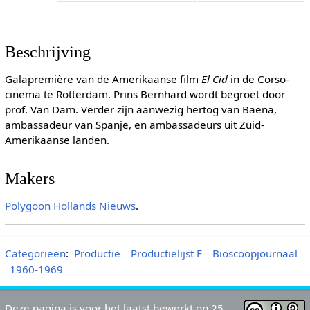
Beschrijving
Galapremière van de Amerikaanse film
El Cid
in de Corso-
cinema te Rotterdam. Prins Bernhard wordt begroet door
prof. Van Dam. Verder zijn aanwezig hertog van Baena,
ambassadeur van Spanje, en ambassadeurs uit Zuid-
Amerikaanse landen.
Makers
Polygoon
Hollands Nieuws
.
Categorieën
:
Productie
Productielijst F
Bioscoopjournaal
1960-1969
Deze pagina is voor het laatst bewerkt op 25