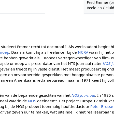
Fred Emmer (bro
Beeld en Geluid
tudeert Emmer recht tot doctoraal I. Als werkstudent begint hij 
mroep
. Daarna komt hij als freelancer bij de
NCRV
waar hij het
e te hebben gewerkt als Europees vertegenwoordiger van film-
j de omroep als presentator van het NTS Journaal (later
NOS J
ggever en treedt hij in vaste dienst. Het meest produceert hij o
gen en onvoorbereide gesprekken met hooggeplaatste personen.
s van een Amerikaans reclamebureau, maar in 1971 keert hij voll
één van de bepalende gezichten van het
NOS Journaal
. In 1985 
kanaal waarin de
NOS
deelneemt. Het project Europa TV mislukt
rug bij de NOS probeert toenmalig hoofdredacteur
Peter Brusse
al
van zeven uur te maken, wat uiteindelijk niet realiseerbaar 