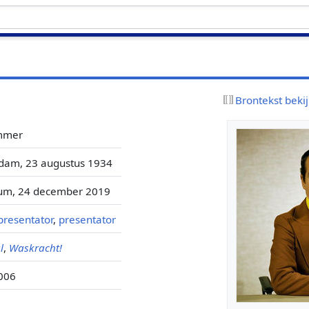
Brontekst beki
mmer
dam, 23 augustus 1934
sum, 24 december 2019
presentator
,
presentator
l
,
Waskracht!
006