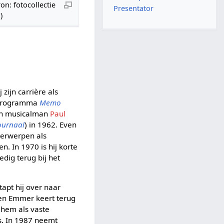
n: fotocollectie
Presentator
)
zijn carrière als
 programma
Memo
 en musicalman
Paul
ournaal
) in 1962. Even
nderwerpen als
 In 1970 is hij korte
edig terug bij het
stapt hij over naar
 en Emmer keert terug
hem als vaste
is. In 1987 neemt