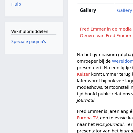
Hulp
Gallery
Gallery
Fred Emmer in de media
Wikihulpmiddelen
Oeuvre van Fred Emmer
Speciale pagina's
Na het gymnasium (alpha) s
omroeper bij de
Wereldo
presenteert. Na een tijdj
Keizer
komt Emmer terug bi
later wordt hij ook versla
modeshows, tentoonstellin
tijd hoofd public relation
Journaal
.
Fred Emmer is jarenlang 
Europa TV
, een televisie 
naar het
NOS Journaal
. Te
presentator van het
Journa