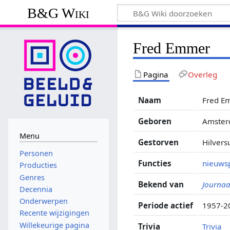
B&G Wiki
Fred Emmer
Pagina
Overleg
Naam
Fred E
Geboren
Amster
Menu
Gestorven
Hilver
Personen
Functies
nieuws
Producties
Genres
Bekend van
Journaa
Decennia
Onderwerpen
Periode actief
1957-2
Recente wijzigingen
Willekeurige pagina
Trivia
Trivia