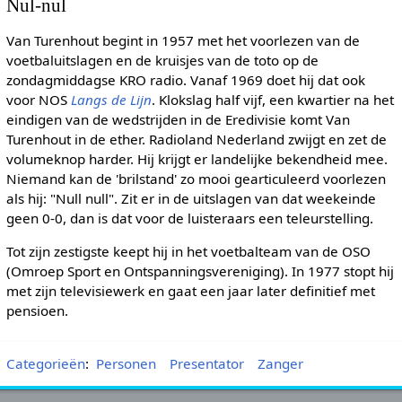
Nul-nul
Van Turenhout begint in 1957 met het voorlezen van de
voetbaluitslagen en de kruisjes van de toto op de
zondagmiddagse KRO radio. Vanaf 1969 doet hij dat ook
voor NOS
Langs de Lijn
. Klokslag half vijf, een kwartier na het
eindigen van de wedstrijden in de Eredivisie komt Van
Turenhout in de ether. Radioland Nederland zwijgt en zet de
volumeknop harder. Hij krijgt er landelijke bekendheid mee.
Niemand kan de 'brilstand' zo mooi gearticuleerd voorlezen
als hij: "Null null". Zit er in de uitslagen van dat weekeinde
geen 0-0, dan is dat voor de luisteraars een teleurstelling.
Tot zijn zestigste keept hij in het voetbalteam van de OSO
(Omroep Sport en Ontspanningsvereniging). In 1977 stopt hij
met zijn televisiewerk en gaat een jaar later definitief met
pensioen.
Categorieën
:
Personen
Presentator
Zanger