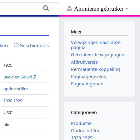
Anonieme gebruiker
Meer
Verwijzingen naar deze
jken
Geschiedenis
pagina
Gerelateerde wijzigingen
Afdrukversie
1925
Permanente koppeling
Paginagegevens
Beeld en Geluid
Paginalogboek
opdrachtfilm
1920-1929
Categorieën
4'30"
Productie
film
Opdrachtfilm
1920-1929