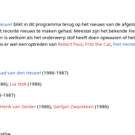
Heuvel
blikt in dit programma terug op het nieuws van de afge
t recente nieuws te maken gehad. Meestal zijn het bekende N
 is welkom als het onderwerp stof heeft doen opwaaien of he
g is er wel een optreden van
Robert Paul
,
Fritz the Cat
,
Piet Hendr
Aad van den Heuvel
(1986-1987)
986),
Lia Stok
(1986)
6-1987)
,
Henk van Gelder
(1986),
Gertjan Zwanikken
(1986)
atie