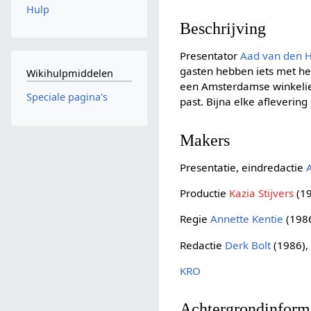
Hulp
Beschrijving
Presentator
Aad van den 
gasten hebben iets met he
Wikihulpmiddelen
een Amsterdamse winkelier
Speciale pagina's
past. Bijna elke afleverin
Makers
Presentatie, eindredactie
Productie
Kazia Stijvers
(1
Regie
Annette Kentie
(198
Redactie
Derk Bolt
(1986)
KRO
Achtergrondinform