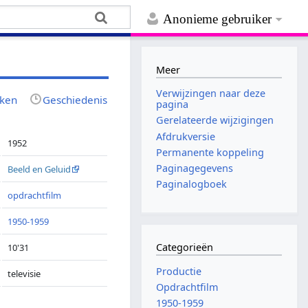
Anonieme gebruiker
Meer
Verwijzingen naar deze
jken
Geschiedenis
pagina
Gerelateerde wijzigingen
Afdrukversie
1952
Permanente koppeling
Paginagegevens
Beeld en Geluid
Paginalogboek
opdrachtfilm
1950-1959
Categorieën
10'31
Productie
televisie
Opdrachtfilm
1950-1959