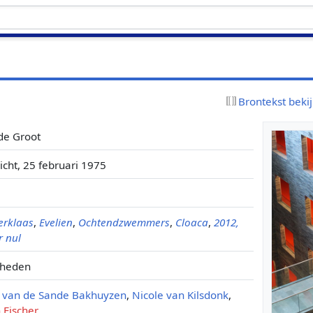
Brontekst beki
de Groot
icht, 25 februari 1975
terklaas
,
Evelien
,
Ochtendzwemmers
,
Cloaca
,
2012,
r nul
 heden
 van de Sande Bakhuyzen
,
Nicole van Kilsdonk
,
 Fischer