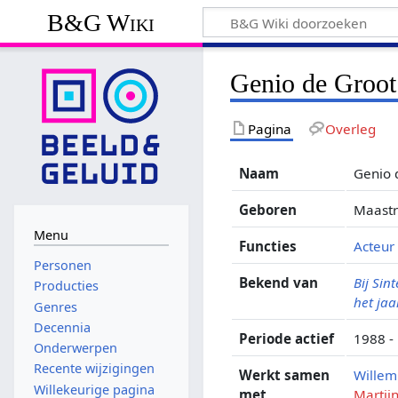
B&G Wiki
Genio de Groot
Pagina
Overleg
Naam
Genio 
Geboren
Maastr
Menu
Functies
Acteur
Personen
Bekend van
Bij Sin
Producties
het jaa
Genres
Decennia
Periode actief
1988 -
Onderwerpen
Recente wijzigingen
Werkt samen
Willem
Willekeurige pagina
met
Martijn