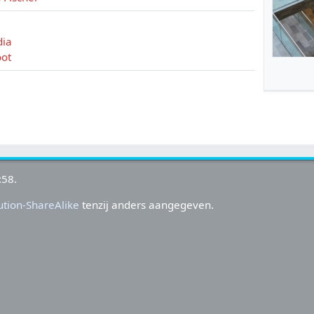
dia
oot
:58.
tion-ShareAlike
tenzij anders aangegeven.