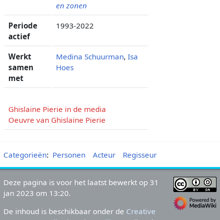
en zonen
Periode
1993-2022
actief
Werkt
Medina Schuurman
,
Isa
samen
Hoes
met
Ghislaine Pierie in de media
Oeuvre van Ghislaine Pierie
Categorieën
:
Personen
Acteur
Regisseur
Deze pagina is voor het laatst bewerkt op 31
jan 2023 om 13:20.
De inhoud is beschikbaar onder de
Creative