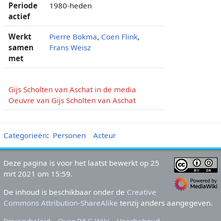
Periode
1980-heden
actief
Werkt
Pierre Bokma
,
Coen Flink
,
samen
Frans Weisz
met
Gijs Scholten van Aschat in de media
Oeuvre van Gijs Scholten van Aschat
Categorieën
:
Personen
Acteur
Deze pagina is voor het laatst bewerkt op 25
mrt 2021 om 15:59.
De inhoud is beschikbaar onder de
Creative
Commons Attribution-ShareAlike
tenzij anders aangegeven.