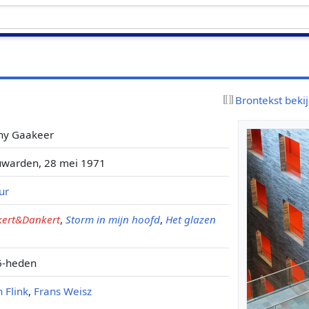
r
Brontekst beki
ny Gaakeer
warden, 28 mei 1971
ur
ert&Dankert
,
Storm in mijn hoofd
,
Het glazen
6-heden
 Flink
,
Frans Weisz