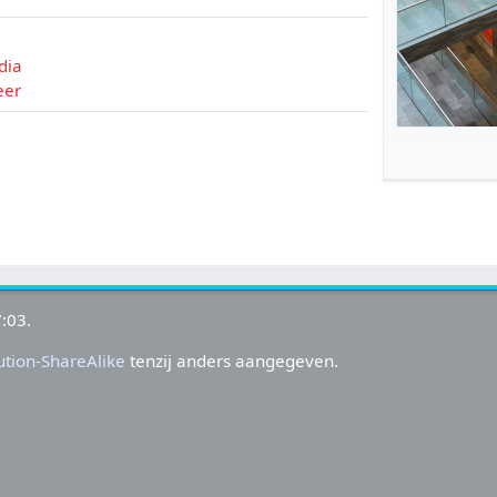
dia
eer
:03.
tion-ShareAlike
tenzij anders aangegeven.