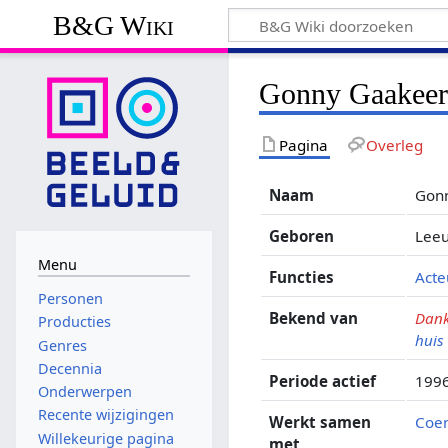
B&G Wiki
Gonny Gaakee
Pagina
Overleg
Naam
Gon
Geboren
Leeu
Menu
Functies
Acte
Personen
Bekend van
Dank
Producties
huis
Genres
Decennia
Periode actief
199
Onderwerpen
Recente wijzigingen
Werkt samen
Coen
Willekeurige pagina
met