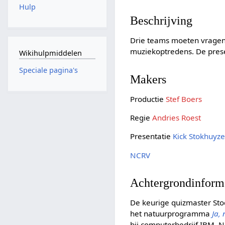
Hulp
Beschrijving
Drie teams moeten vragen 
muziekoptredens. De prese
Wikihulpmiddelen
Speciale pagina's
Makers
Productie
Stef Boers
Regie
Andries Roest
Presentatie
Kick Stokhuyz
NCRV
Achtergrondinform
De keurige quizmaster Stoc
het natuurprogramma
Ja, 
bij computerbedrijf IBM. N