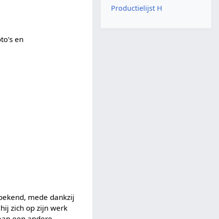
Productielijst H
to's en
j bekend, mede dankzij
hij zich op zijn werk
pbaan een andere