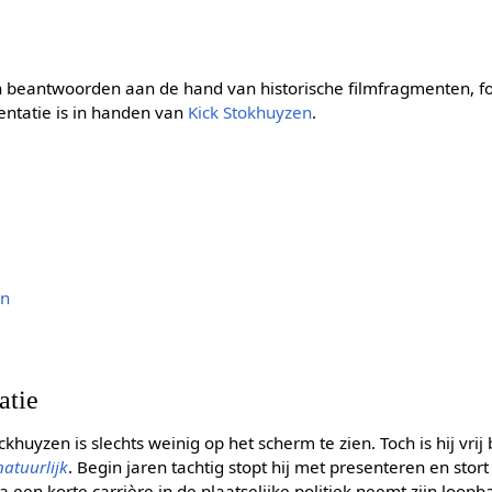
beantwoorden aan de hand van historische filmfragmenten, fo
ntatie is in handen van
Kick Stokhuyzen
.
en
atie
khuyzen is slechts weinig op het scherm te zien. Toch is hij vri
natuurlijk
. Begin jaren tachtig stopt hij met presenteren en stort 
a een korte carrière in de plaatselijke politiek neemt zijn loo