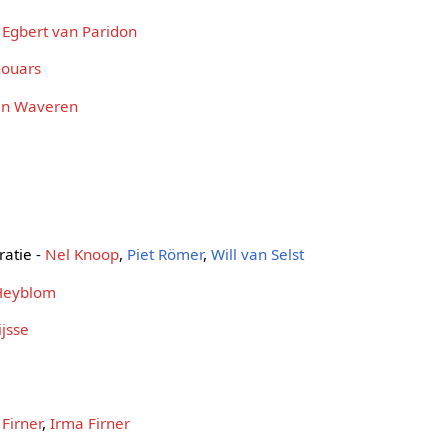
-
Egbert van Paridon
houars
an Waveren
ratie -
Nel Knoop
,
Piet Römer
,
Will van Selst
Heyblom
ijsse
 Firner
,
Irma Firner