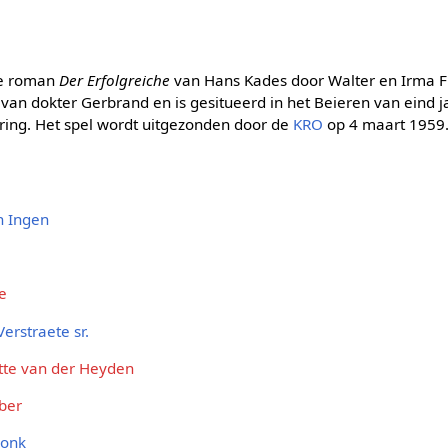
de roman
Der Erfolgreiche
van Hans Kades door Walter en Irma Fi
 van dokter Gerbrand en is gesitueerd in het Beieren van eind 
ering. Het spel wordt uitgezonden door de
KRO
op 4 maart 1959
n Ingen
e
erstraete sr.
tte van der Heyden
ber
Donk