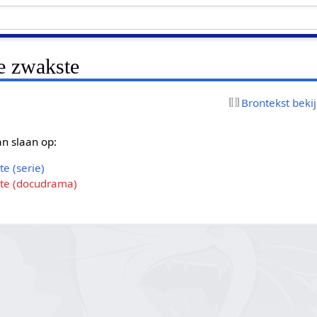
e zwakste
Brontekst beki
n slaan op:
e (serie)
ste (docudrama)