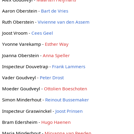
Aaron Oberstein -
Bart de Vries
Ruth Oberstein -
Vivienne van den Assem
Joost Vroom -
Cees Geel
Yvonne Varekamp -
Esther Way
Joanna Oberstein -
Anna Speller
Inspecteur Douvetrap -
Frank Lammers
Vader Goudveyl -
Peter Drost
Moeder Goudveyl -
Ottolien Boeschoten
Simon Minderhout -
Reinout Bussemaker
Inspecteur Graswinckel -
Joost Prinsen
Bram Edersheim -
Hugo Haenen
Maria Minderhout -
Miryanna van Reeden