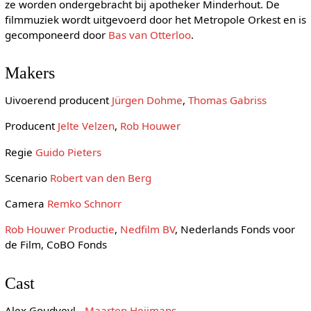
ze worden ondergebracht bij apotheker Minderhout. De
filmmuziek wordt uitgevoerd door het Metropole Orkest en is
gecomponeerd door
Bas van Otterloo
.
Makers
Uivoerend producent
Jürgen Dohme
,
Thomas Gabriss
Producent
Jelte Velzen
,
Rob Houwer
Regie
Guido Pieters
Scenario
Robert van den Berg
Camera
Remko Schnorr
Rob Houwer Productie
,
Nedfilm BV
, Nederlands Fonds voor
de Film, CoBO Fonds
Cast
Alex Goudveyl -
Maarten Heijmans