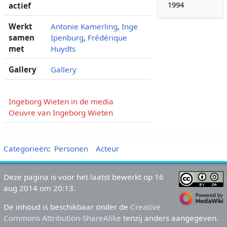
1994
actief
Werkt
Antonie Kamerling
,
Inge
samen
Ipenburg
,
Frédérique
met
Huydts
Gallery
Gallery
Ingeborg Wieten in de media
Oeuvre van Ingeborg Wieten
Categorieën
:
Personen
Acteur
Deze pagina is voor het laatst bewerkt op 16
aug 2014 om 20:13.
De inhoud is beschikbaar onder de
Creative
Commons Attribution-ShareAlike
tenzij anders aangegeven.