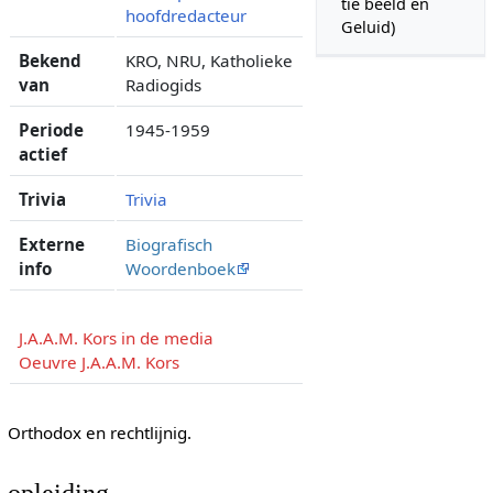
tie beeld en
hoofdredacteur
Geluid)
Bekend
KRO, NRU, Katholieke
van
Radiogids
Periode
1945-1959
actief
Trivia
Trivia
Externe
Biografisch
info
Woordenboek
J.A.A.M. Kors in de media
Oeuvre J.A.A.M. Kors
Orthodox en rechtlijnig.
opleiding