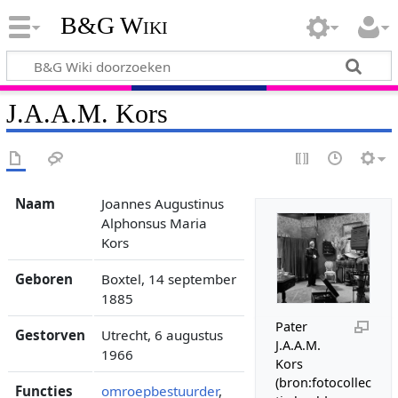
B&G Wiki
J.A.A.M. Kors
Naam
Joannes Augustinus
Alphonsus Maria
Kors
Geboren
Boxtel, 14 september
1885
Pater
Gestorven
Utrecht, 6 augustus
J.A.A.M.
1966
Kors
(bron:fotocollec
Functies
omroepbestuurder
,