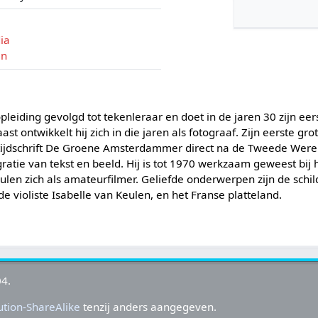
ia
en
pleiding gevolgd tot tekenleraar en doet in de jaren 30 zijn eer
st ontwikkelt hij zich in die jaren als fotograaf. Zijn eerste gro
 tijdschrift De Groene Amsterdammer direct na de Tweede Were
ratie van tekst en beeld. Hij is tot 1970 werkzaam geweest bij he
ulen zich als amateurfilmer. Geliefde onderwerpen zijn de schil
 de violiste Isabelle van Keulen, en het Franse platteland.
04.
tion-ShareAlike
tenzij anders aangegeven.