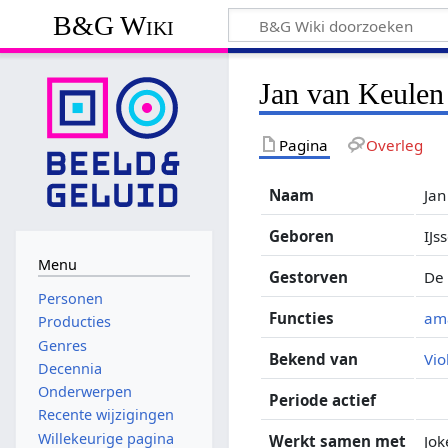
B&G Wiki
Jan van Keulen
Pagina
Overleg
Naam
Jan
Geboren
IJs
Menu
Gestorven
De 
Personen
Functies
ama
Producties
Genres
Bekend van
Vio
Decennia
Onderwerpen
Periode actief
Recente wijzigingen
Willekeurige pagina
Werkt samen met
Jok