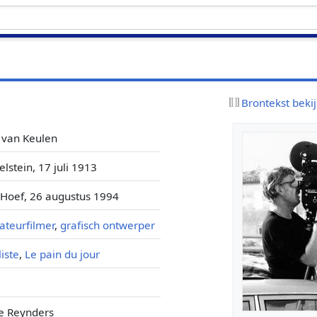
Brontekst beki
 van Keulen
selstein, 17 juli 1913
Hoef, 26 augustus 1994
teurfilmer
,
grafisch ontwerper
liste
,
Le pain du jour
e Reynders