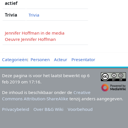
actief
Trivia
Trivia
Jennifer Hoffman in de media
Oeuvre Jennifer Hoffman
Categorieën
:
Personen
Acteur
Presentator
Deze pagina is voor het laatst bewerkt op 6
feb 2019 om 17:16.
De inhoud is beschikbaar onder de
Creative
Commons Attribution-ShareAlike
tenzij anders aangegeven.
Privacybeleid
Over B&G Wiki
Voorbehoud