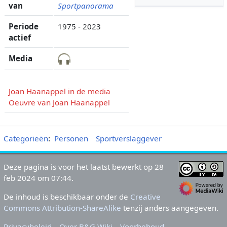
van
Sportpanorama
Periode
1975 - 2023
actief
Media
Joan Haanappel in de media
Oeuvre van Joan Haanappel
Categorieën
:
Personen
Sportverslaggever
Deze pagina is voor het laatst bewerkt op 28
feb 2024 om 07:44.
De inhoud is beschikbaar onder de
Creative
Commons Attribution-ShareAlike
tenzij anders aangegeven.
Privacybeleid
Over B&G Wiki
Voorbehoud