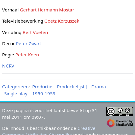
Verhaal
Gerhart Hermann Mostar
Televisiebewerking
Goetz Korzuszek
Vertaling
Bert Voeten
Decor
Peter Zwart
Regie
Peter Koen
NCRV
Categorieën
:
Productie
Productielijst J
Drama
Single play
1950-1959
Deze pagina is voor het laatst bewerkt op 31
mei 2011 om 09:07.
De inhoud is beschikbaar onder de
Creative
Commons Attribution-ShareAlike
tenzij anders aangegeven.