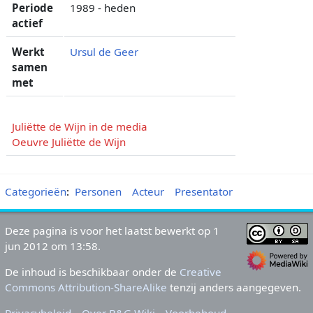
Periode
1989 - heden
actief
Werkt
Ursul de Geer
samen
met
Juliëtte de Wijn in de media
Oeuvre Juliëtte de Wijn
Categorieën
:
Personen
Acteur
Presentator
Deze pagina is voor het laatst bewerkt op 1
jun 2012 om 13:58.
De inhoud is beschikbaar onder de
Creative
Commons Attribution-ShareAlike
tenzij anders aangegeven.