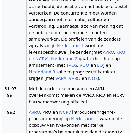
achterhoofd, de positie van het publieke bestel
versterken. De concurrentie moet worden
aangegaan met informatie, cultuur en
verstrooiing. Daarnaast is ze van mening dat
de publieke omroepen meer moeten
samenwerken. De profielen van de zenders
zijn als volgt:
Nederland 1
wordt de
levensbeschouwelijke zender (met
AVRO
,
KRO
en
NCRV
),
Nederland 2
gaat zich richten op
amusement (met
TROS
,
VOO
en
EO
) en
Nederland 3
zal een progressief karakter
krijgen (met
VARA
,
VPRO
en
NOS
).
31-07-
Met de ondertekening van een AKN-
1991
overeenkomst maken de AVRO, KRO en NCRV
hun samenwerking officieel.
1992
AVRO
, KRO en
NCRV
introduceren ‘genre-
programmering’ op
Nederland 1
, waarbij de
opbouw van tv-avonden met sterke
programma’s belangrijker is dan de eigen tv-