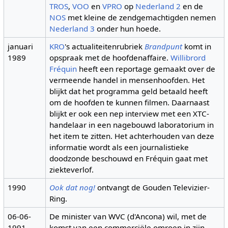
TROS
,
VOO
en
VPRO
op
Nederland 2
en de
NOS
met kleine de zendgemachtigden nemen
Nederland 3
onder hun hoede.
januari
KRO
's actualiteitenrubriek
Brandpunt
komt in
1989
opspraak met de hoofdenaffaire.
Willibrord
Fréquin
heeft een reportage gemaakt over de
vermeende handel in mensenhoofden. Het
blijkt dat het programma geld betaald heeft
om de hoofden te kunnen filmen. Daarnaast
blijkt er ook een nep interview met een XTC-
handelaar in een nagebouwd laboratorium in
het item te zitten. Het achterhouden van deze
informatie wordt als een journalistieke
doodzonde beschouwd en Fréquin gaat met
ziekteverlof.
1990
Ook dat nog!
ontvangt de Gouden Televizier-
Ring.
06-06-
De minister van WVC (d'Ancona) wil, met de
1991
komst van een commerciële omroep in zijn