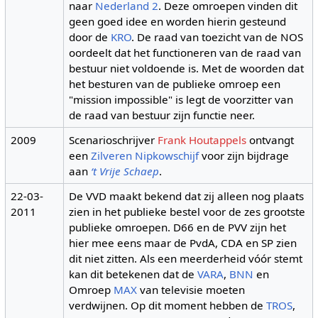
naar
Nederland 2
. Deze omroepen vinden dit
geen goed idee en worden hierin gesteund
door de
KRO
. De raad van toezicht van de NOS
oordeelt dat het functioneren van de raad van
bestuur niet voldoende is. Met de woorden dat
het besturen van de publieke omroep een
"mission impossible" is legt de voorzitter van
de raad van bestuur zijn functie neer.
2009
Scenarioschrijver
Frank Houtappels
ontvangt
een
Zilveren Nipkowschijf
voor zijn bijdrage
aan
‘t Vrije Schaep
.
22-03-
De VVD maakt bekend dat zij alleen nog plaats
2011
zien in het publieke bestel voor de zes grootste
publieke omroepen. D66 en de PVV zijn het
hier mee eens maar de PvdA, CDA en SP zien
dit niet zitten. Als een meerderheid vóór stemt
kan dit betekenen dat de
VARA
,
BNN
en
Omroep
MAX
van televisie moeten
verdwijnen. Op dit moment hebben de
TROS
,