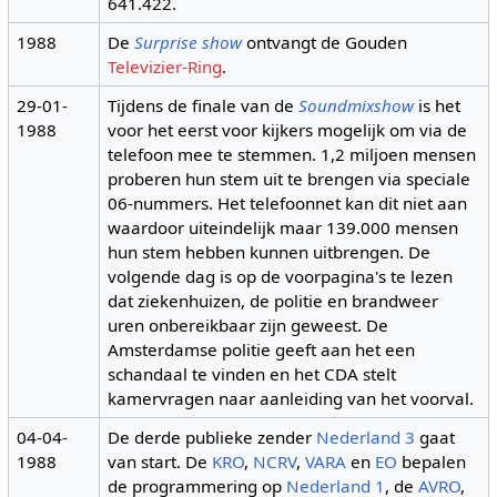
641.422.
1988
De
Surprise show
ontvangt de Gouden
Televizier-Ring
.
29-01-
Tijdens de finale van de
Soundmixshow
is het
1988
voor het eerst voor kijkers mogelijk om via de
telefoon mee te stemmen. 1,2 miljoen mensen
proberen hun stem uit te brengen via speciale
06-nummers. Het telefoonnet kan dit niet aan
waardoor uiteindelijk maar 139.000 mensen
hun stem hebben kunnen uitbrengen. De
volgende dag is op de voorpagina's te lezen
dat ziekenhuizen, de politie en brandweer
uren onbereikbaar zijn geweest. De
Amsterdamse politie geeft aan het een
schandaal te vinden en het CDA stelt
kamervragen naar aanleiding van het voorval.
04-04-
De derde publieke zender
Nederland 3
gaat
1988
van start. De
KRO
,
NCRV
,
VARA
en
EO
bepalen
de programmering op
Nederland 1
, de
AVRO
,