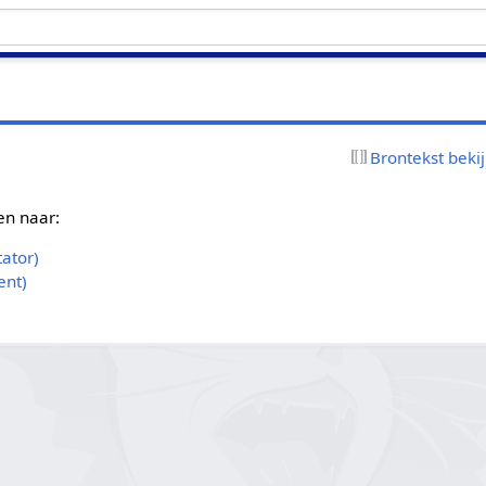
Brontekst beki
en naar:
ator)
ent)