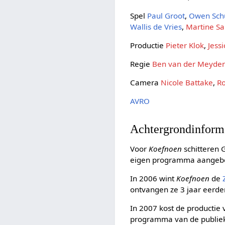
Spel
Paul Groot
,
Owen Sch
Wallis de Vries
,
Martine Sa
Productie
Pieter Klok
,
Jess
Regie
Ben van der Meyde
Camera
Nicole Battake
,
Ro
AVRO
Achtergrondinform
Voor
Koefnoen
schitteren 
eigen programma aangebod
In 2006 wint
Koefnoen
de
ontvangen ze 3 jaar eerd
In 2007 kost de productie
programma van de publie