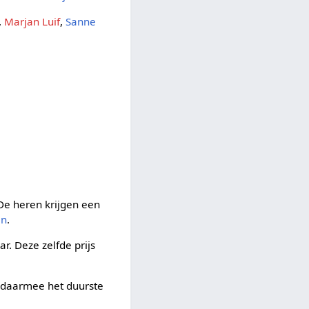
,
Marjan Luif
,
Sanne
 De heren krijgen een
an
.
r. Deze zelfde prijs
 daarmee het duurste