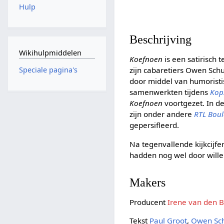
Hulp
Beschrijving
Wikihulpmiddelen
Koefnoen
is een satirisch
zijn cabaretiers Owen Sch
Speciale pagina's
door middel van humoristi
samenwerkten tijdens
Kop
Koefnoen
voortgezet. In d
zijn onder andere
RTL Bou
gepersifleerd.
Na tegenvallende kijkcijf
hadden nog wel door will
Makers
Producent
Irene van den B
Tekst
Paul Groot
,
Owen Sc