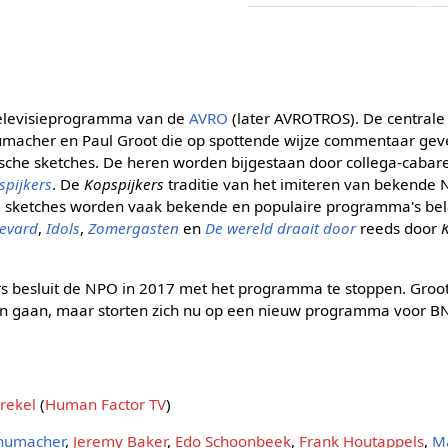
 televisieprogramma van de
AVRO
(later AVROTROS). De centrale
umacher en Paul Groot die op spottende wijze commentaar geve
sche sketches. De heren worden bijgestaan door collega-cabare
spijkers
. De
Kopspijkers
traditie van het imiteren van bekende 
e sketches worden vaak bekende en populaire programma's bel
levard
,
Idols
,
Zomergasten
en
De wereld draait door
reeds door
ers besluit de NPO in 2017 met het programma te stoppen. Gro
en gaan, maar storten zich nu op een nieuw programma voor 
rekel
(
Human Factor TV
)
humacher
,
Jeremy Baker
,
Edo Schoonbeek
,
Frank Houtappels
,
Ma