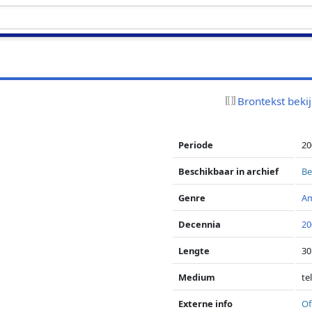
Brontekst beki
Periode
20
Beschikbaar in archief
Be
Genre
A
Decennia
20
Lengte
30
Medium
te
Externe info
Of