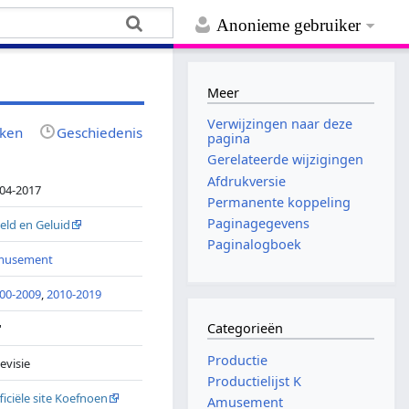
Anonieme gebruiker
Meer
Verwijzingen naar deze
jken
Geschiedenis
pagina
Gerelateerde wijzigingen
Afdrukversie
04-2017
Permanente koppeling
Paginagegevens
eld en Geluid
Paginalogboek
musement
00-2009
,
2010-2019
Categorieën
'
Productie
levisie
Productielijst K
ficiële site Koefnoen
Amusement