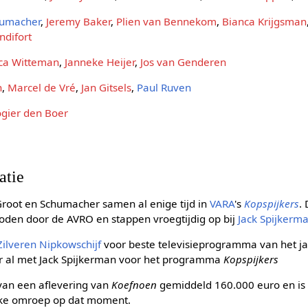
umacher
,
Jeremy Baker
,
Plien van Bennekom
,
Bianca Krijgsman
ndifort
ica Witteman
,
Janneke Heijer
,
Jos van Genderen
n
,
Marcel de Vré
,
Jan Gitsels
,
Paul Ruven
gier den Boer
atie
Groot en Schumacher samen al enige tijd in
VARA
's
Kopspijkers
.
en door de AVRO en stappen vroegtijdig op bij
Jack Spijkerm
Zilveren Nipkowschijf
voor beste televisieprogramma van het jaa
er al met Jack Spijkerman voor het programma
Kopspijkers
 van een aflevering van
Koefnoen
gemiddeld 160.000 euro en is
ke omroep op dat moment.