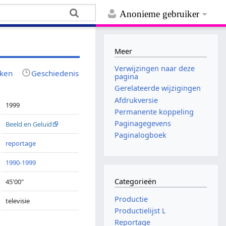
Anonieme gebruiker
Meer
Verwijzingen naar deze
jken
Geschiedenis
pagina
Gerelateerde wijzigingen
Afdrukversie
1999
Permanente koppeling
Paginagegevens
Beeld en Geluid
Paginalogboek
reportage
1990-1999
Categorieën
45'00"
Productie
televisie
Productielijst L
Reportage