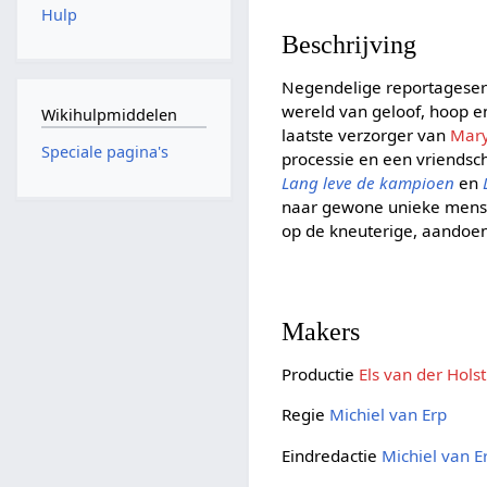
Hulp
Beschrijving
Negendelige reportageser
wereld van geloof, hoop e
Wikihulpmiddelen
laatste verzorger van
Mary
Speciale pagina's
processie en een vriendsc
Lang leve de kampioen
en
naar gewone unieke mensen
op de kneuterige, aandoen
Makers
Productie
Els van der Holst
Regie
Michiel van Erp
Eindredactie
Michiel van E