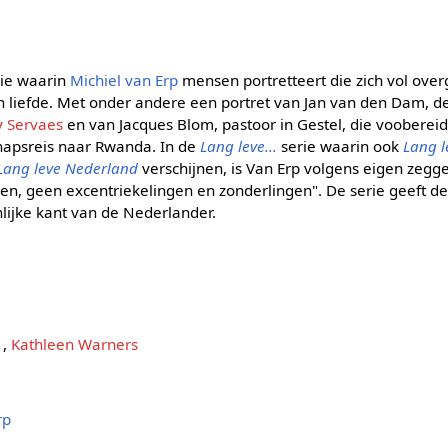
ie waarin
Michiel van Erp
mensen portretteert die zich vol over
n liefde. Met onder andere een portret van Jan van den Dam, d
 Servaes
en van Jacques Blom, pastoor in Gestel, die voobereid
hapsreis naar Rwanda. In de
Lang leve...
serie waarin ook
Lang l
Lang leve Nederland
verschijnen, is Van Erp volgens eigen zeg
, geen excentriekelingen en zonderlingen". De serie geeft de 
lijke kant van de Nederlander.
,
Kathleen Warners
rp