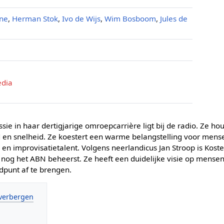
hne
,
Herman Stok
,
Ivo de Wijs
,
Wim Bosboom
,
Jules de
edia
sie in haar dertigjarige omroepcarrière ligt bij de radio. Ze h
 en snelheid. Ze koestert een warme belangstelling voor mensen
 en improvisatietalent. Volgens neerlandicus Jan Stroop is Kos
 nog het ABN beheerst. Ze heeft een duidelijke visie op mensen
dpunt af te brengen.