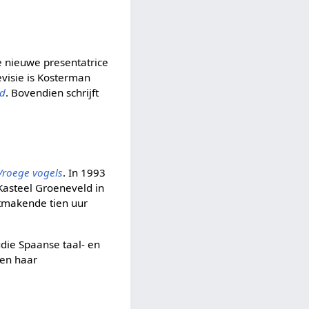
de nieuwe presentatrice
visie is Kosterman
nd
. Bovendien schrijft
Vroege vogels
. In 1993
Kasteel Groeneveld in
htmakende tien uur
udie Spaanse taal- en
ten haar