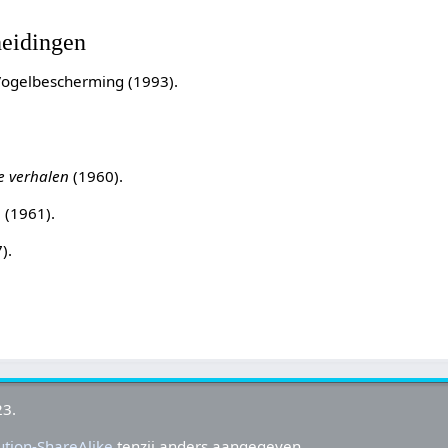
heidingen
ogelbescherming (1993).
e verhalen
(1960).
n
(1961).
).
23.
tion-ShareAlike
tenzij anders aangegeven.