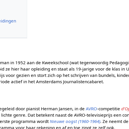
eidingen
rman in 1952 aan de Kweekschool (wat tegenwoordig Pedagog
d ze hier haar opleiding en staat als 19-jarige voor de klas in U
js voor gezien en stort zich op het schrijven van bundels, kinde
riode actief in het Amsterdams Journalistencabaret.
egeleid door pianist Herman Jansen, in de
AVRO
-competitie
d’O
t lichte genre. Dat betekent naast de AVRO-televisieprijs een co
eerste programma wordt
Nieuwe oogst (1960-1964)
. Ze neemt de
ramma voor haar rekening en af en toe zingt ze zelf ook.