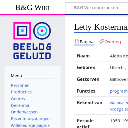
B&G Wiki
Letty Kosterma
Pagina
Overleg
Naam
Aletta K
Geboren
Utrecht,
Menu
Gestorven
Bilthove
Personen
Functies
progra
Producties
Genres
Bekend van
Nieuwe o
Decennia
Vroege v
Onderwerpen
Recente wijzigingen
Periode
1959-19
Willekeurige pagina
actief