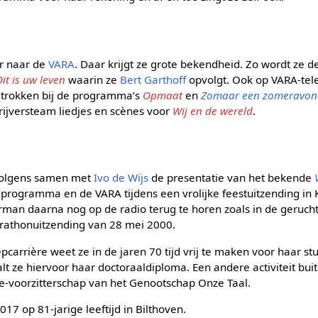
er naar de
VARA
. Daar krijgt ze grote bekendheid. Zo wordt ze 
Dit is uw leven
waarin ze
Bert Garthoff
opvolgt. Ook op VARA-tele
betrokken bij de programma’s
Opmaat
en
Zomaar een zomeravo
hrijversteam liedjes en scènes voor
Wij en de wereld
.
rvolgens samen met
Ivo de Wijs
de presentatie van het bekende
 programma en de VARA tijdens een vrolijke feestuitzending in 
erman daarna nog op de radio terug te horen zoals in de geruc
rathonuitzending van 28 mei 2000.
carrière weet ze in de jaren 70 tijd vrij te maken voor haar st
lt ze hiervoor haar doctoraaldiploma. Een andere activiteit bui
ce-voorzitterschap van het Genootschap Onze Taal.
017 op 81-jarige leeftijd in Bilthoven.