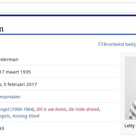
n
Brontekst beki
osterman
 17 maart 1935
n, 5 februari 2017
mmamaker
ogst (1960-1964)
,
Dit is uw leven
,
De rode draad
,
ogels
,
Koning Klant
Letty
93