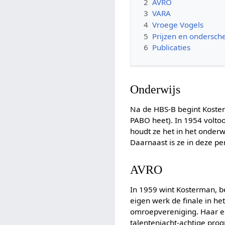
2
AVRO
3
VARA
4
Vroege Vogels
5
Prijzen en ondersch
6
Publicaties
Onderwijs
Na de HBS-B begint Koste
PABO heet). In 1954 voltooi
houdt ze het in het onderwi
Daarnaast is ze in deze pe
AVRO
In 1959 wint Kosterman, b
eigen werk de finale in he
omroepvereniging. Haar 
talentenjacht-achtige prog