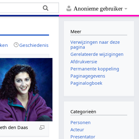
Anonieme gebruiker
Meer
Verwijzingen naar deze
jken
Geschiedenis
pagina
Gerelateerde wijzigingen
Afdrukversie
Permanente koppeling
Paginagegevens
Paginalogboek
Categorieën
Personen
beth den Daas
Acteur
Presentator