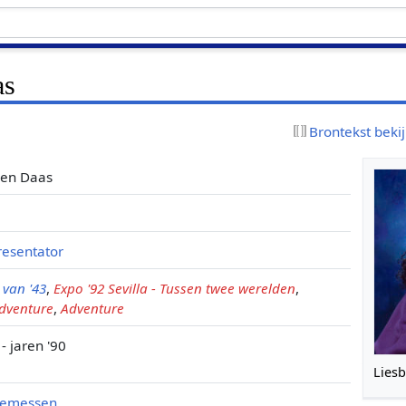
as
Brontekst beki
den Daas
resentator
 van '43
,
Expo '92 Sevilla - Tussen twee werelden
,
adventure
,
Adventure
 - jaren '90
Lies
iemessen