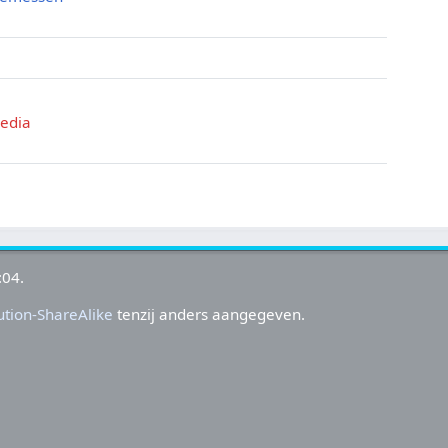
media
s
:04.
tion-ShareAlike
tenzij anders aangegeven.