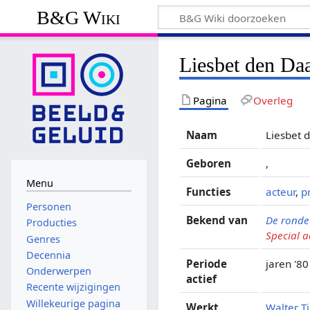
B&G Wiki
Liesbet den Da
Pagina
Overleg
Naam
Liesbet 
Geboren
,
Menu
Functies
acteur
,
p
Personen
Bekend van
De ronde
Producties
Special 
Genres
Decennia
Periode
jaren '80
Onderwerpen
actief
Recente wijzigingen
Willekeurige pagina
Werkt
Walter T