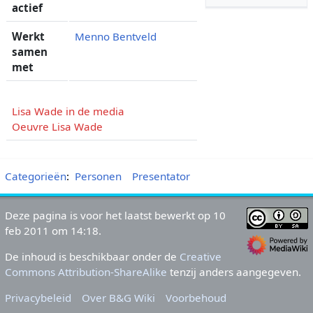
actief
Werkt
Menno Bentveld
samen
met
Lisa Wade in de media
Oeuvre Lisa Wade
Categorieën
:
Personen
Presentator
Deze pagina is voor het laatst bewerkt op 10
feb 2011 om 14:18.
De inhoud is beschikbaar onder de
Creative
Commons Attribution-ShareAlike
tenzij anders aangegeven.
Privacybeleid
Over B&G Wiki
Voorbehoud