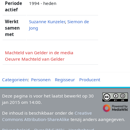
Periode
1994 - heden
actief
Werkt
Suzanne Kunzeler
,
Siemon de
samen
Jong
met
Machteld van Gelder in de media
Oeuvre Machteld van Gelder
Categorieën
:
Personen
Regisseur
Producent
Deze pagina is voor het laatst bewerkt op 30
jan 2015 om 14:00.
De inhoud is beschikbaar onder de
Creative
Commons Attribution-ShareAlike
tenzij anders aangegeven.