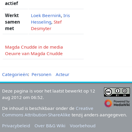
actief
Werkt
Loek Beernink
,
Iris
samen
Hesseling
,
Stef
met
Desmyter
Magda Cnudde in de media
Oeuvre van Magda Cnudde
Categorieën
:
Personen
Acteur
Deze pagina is voor het laatst bewerkt op 12
aug 2012 om 06:52.
De inhoud is beschikbaar onder de
Creative
Commons Attribution-ShareAlike
tenzij anders aangegeven.
Privacybeleid
Over B&G Wiki
Voorbehoud