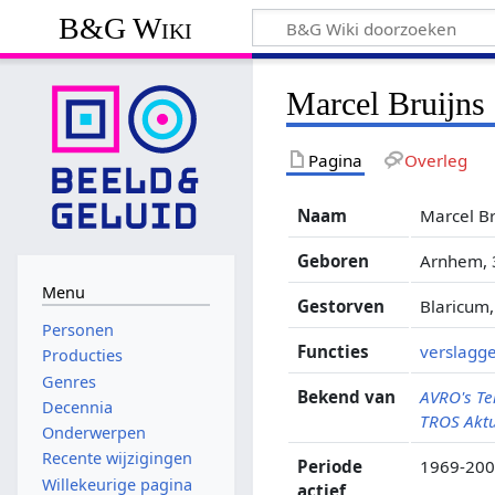
B&G Wiki
Marcel Bruijns
Pagina
Overleg
Naam
Marcel Br
Geboren
Arnhem, 
Menu
Gestorven
Blaricum,
Personen
Functies
verslagg
Producties
Genres
Bekend van
AVRO's Tel
Decennia
TROS Akt
Onderwerpen
Recente wijzigingen
Periode
1969-20
Willekeurige pagina
actief