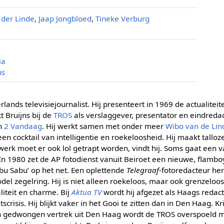
 der Linde
,
Jaap Jongbloed
,
Tineke Verburg
ia
ns
lands televisiejournalist. Hij presenteert in 1969 de actualitei
t Bruijns bij de
TROS
als verslaggever, presentator en eindredac
an
2 Vandaag
. Hij werkt samen met onder meer
Wibo van de Lin
s een cocktail van intelligentie en roekeloosheid. Hij maakt tallo
werk moet er ook lol getrapt worden, vindt hij. Soms gaat een van
 In 1980 zet de AP fotodienst vanuit Beiroet een nieuwe, flamb
bu Sabu’ op het net. Een oplettende
Telegraaf
-fotoredacteur her
 zegelring. Hij is niet alleen roekeloos, maar ook grenzeloos 
liteit en charme. Bij
Aktua TV
wordt hij afgezet als Haags redac
scrisis. Hij blijkt vaker in het Gooi te zitten dan in Den Haag. 
n gedwongen vertrek uit Den Haag wordt de TROS overspoeld m