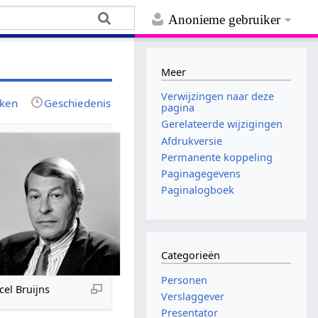
Anonieme gebruiker
Meer
Verwijzingen naar deze
jken
Geschiedenis
pagina
Gerelateerde wijzigingen
Afdrukversie
Permanente koppeling
Paginagegevens
Paginalogboek
Categorieën
Personen
el Bruijns
Verslaggever
Presentator