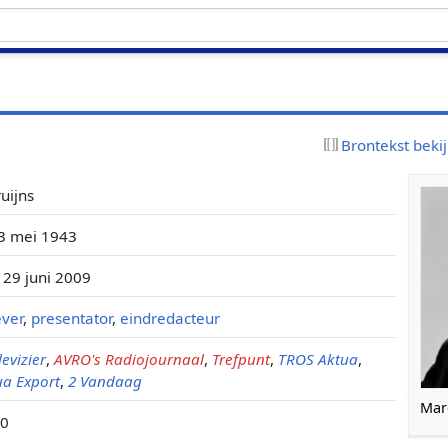
Brontekst beki
uijns
3 mei 1943
 29 juni 2009
ever
,
presentator
,
eindredacteur
evizier
,
AVRO's Radiojournaal
,
Trefpunt
,
TROS Aktua
,
ua Export
,
2 Vandaag
Marc
00