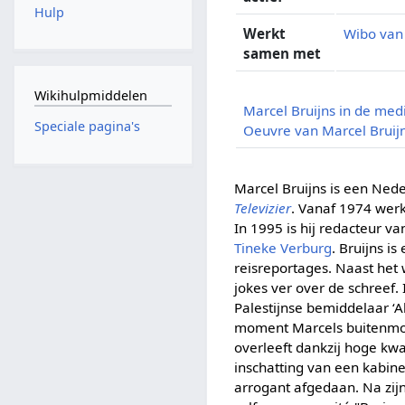
Hulp
Werkt
Wibo van
samen met
Wikihulpmiddelen
Marcel Bruijns in de med
Speciale pagina's
Oeuvre van Marcel Bruij
Marcel Bruijns is een Neder
Televizier
. Vanaf 1974 werk
In 1995 is hij redacteur v
Tineke Verburg
. Bruijns i
reisreportages. Naast het 
jokes ver over de schreef.
Palestijnse bemiddelaar ‘A
moment Marcels buitenmodel
overleeft dankzij hoge kwa
inschatting van een kabinet
arrogant afgedaan. Na zij