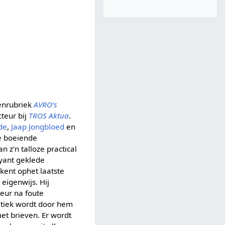
tenrubriek
AVRO’s
teur bij
TROS Aktua
.
de
,
Jaap Jongbloed
en
ze boeiende
 z’n talloze practical
oyant geklede
kent ophet laatste
eigenwijs. Hij
teur na foute
Kritiek wordt door hem
et brieven. Er wordt