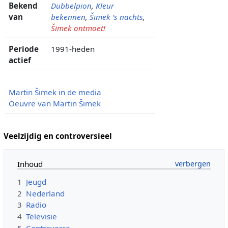
Bekend
Dubbelpion
,
Kleur
van
bekennen
,
Šimek ‘s nachts
,
Šimek ontmoet!
Periode
1991-heden
actief
Martin Šimek in de media
Oeuvre van Martin Šimek
Veelzijdig en controversieel
Inhoud
1
Jeugd
2
Nederland
3
Radio
4
Televisie
5
Controverse