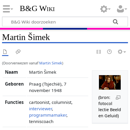
B&G Wiki
Martin Šimek
(Doorverwezen vanaf
Martin Simek
)
Naam
Martin Šimek
Geboren
Praag (Tsjechië), 7
november 1948
(bron:
Functies
cartoonist, columnist,
fotocol
interviewer
,
lectie Beeld
programmamaker
,
en Geluid)
tenniscoach