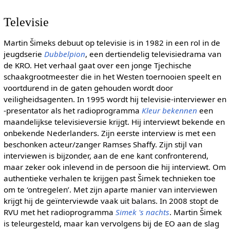
Televisie
Martin Šimeks debuut op televisie is in 1982 in een rol in de
jeugdserie
Dubbelpion
, een dertiendelig televisiedrama van
de KRO. Het verhaal gaat over een jonge Tjechische
schaakgrootmeester die in het Westen toernooien speelt en
voortdurend in de gaten gehouden wordt door
veiligheidsagenten. In 1995 wordt hij televisie-interviewer en
-presentator als het radioprogramma
Kleur bekennen
een
maandelijkse televisieversie krijgt. Hij interviewt bekende en
onbekende Nederlanders. Zijn eerste interview is met een
beschonken acteur/zanger Ramses Shaffy. Zijn stijl van
interviewen is bijzonder, aan de ene kant confronterend,
maar zeker ook inlevend in de persoon die hij interviewt. Om
authentieke verhalen te krijgen past Šimek technieken toe
om te ‘ontregelen’. Met zijn aparte manier van interviewen
krijgt hij de geïnterviewde vaak uit balans. In 2008 stopt de
RVU met het radioprogramma
Simek 's nachts
. Martin Šimek
is teleurgesteld, maar kan vervolgens bij de EO aan de slag