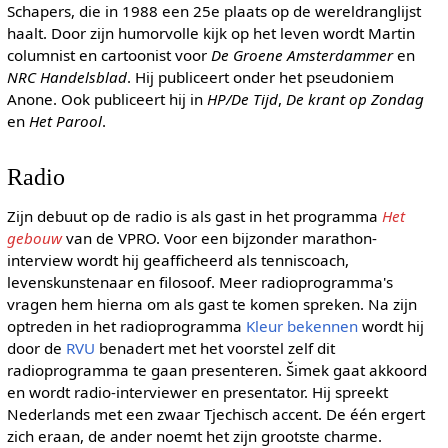
Schapers, die in 1988 een 25e plaats op de wereldranglijst
haalt. Door zijn humorvolle kijk op het leven wordt Martin
columnist en cartoonist voor
De Groene Amsterdammer
en
NRC Handelsblad
. Hij publiceert onder het pseudoniem
Anone. Ook publiceert hij in
HP/De Tijd
,
De krant op Zondag
en
Het Parool
.
Radio
Zijn debuut op de radio is als gast in het programma
Het
gebouw
van de VPRO. Voor een bijzonder marathon-
interview wordt hij geafficheerd als tenniscoach,
levenskunstenaar en filosoof. Meer radioprogramma's
vragen hem hierna om als gast te komen spreken. Na zijn
optreden in het radioprogramma
Kleur bekennen
wordt hij
door de
RVU
benadert met het voorstel zelf dit
radioprogramma te gaan presenteren. Šimek gaat akkoord
en wordt radio-interviewer en presentator. Hij spreekt
Nederlands met een zwaar Tjechisch accent. De één ergert
zich eraan, de ander noemt het zijn grootste charme.