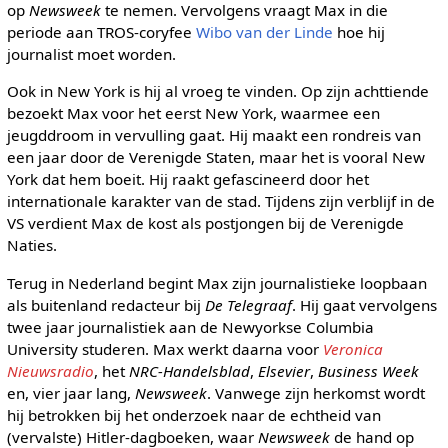
op
Newsweek
te nemen. Vervolgens vraagt Max in die
periode aan TROS-coryfee
Wibo van der Linde
hoe hij
journalist moet worden.
Ook in New York is hij al vroeg te vinden. Op zijn achttiende
bezoekt Max voor het eerst New York, waarmee een
jeugddroom in vervulling gaat. Hij maakt een rondreis van
een jaar door de Verenigde Staten, maar het is vooral New
York dat hem boeit. Hij raakt gefascineerd door het
internationale karakter van de stad. Tijdens zijn verblijf in de
VS verdient Max de kost als postjongen bij de Verenigde
Naties.
Terug in Nederland begint Max zijn journalistieke loopbaan
als buitenland redacteur bij
De Telegraaf
. Hij gaat vervolgens
twee jaar journalistiek aan de Newyorkse Columbia
University studeren. Max werkt daarna voor
Veronica
Nieuwsradio
, het
NRC-Handelsblad
,
Elsevier
,
Business Week
en, vier jaar lang,
Newsweek
. Vanwege zijn herkomst wordt
hij betrokken bij het onderzoek naar de echtheid van
(vervalste) Hitler-dagboeken, waar
Newsweek
de hand op