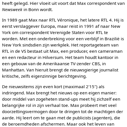
heeft gelegd. Hier vloeit uit voort dat Max correspondent van
Newsweek
in Bonn wordt.
In 1989 gaat Max naar RTL Véronique, het latere RTL 4. Hij is
eerst verslaggever Europa, maar reist in 1991 af naar New
York om correspondent Verenigde Staten voor RTL te
worden. Met een onderbreking voor een verblijf in Brazilië is
New York sindsdien zijn werkplek. Het reportageteam van
RTL in de VS bestaat uit Max, een producer, een cameraman
en een redacteur in Hilversum. Het team houdt kantoor in
een gebouw van de Amerikaanse TV-zender CBS, in
Manhattan. Van hieruit brengt de nieuwsgierige journalist
kritische, zelfs eigenzinnige berichtgeving.
De nieuwsitems zijn even kort (maximaal 2'15") als
indringend. Max brengt het nieuws op een eigen manier:
door middel van zogeheten stand-ups meet hij zichzelf een
belangrijke rol in zijn verhaal toe. Max probeert met veel
doorzettingsvermogen door te dringen tot de machtigen der
aarde. Hij leert om te gaan met de publicists (agenten), die
de beroemdheden afschermen. Maar ook het leven van