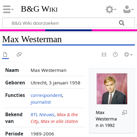
B&G Wiki
Max Westerman
Naam
Max Westerman
Geboren
Utrecht, 3 januari 1958
Functies
correspondent
,
journalist
Max
Bekend
RTL Nieuws
,
Max & the
Westerma
van
City
,
Max in alle staten
n in 1992
Periode
1989-2006