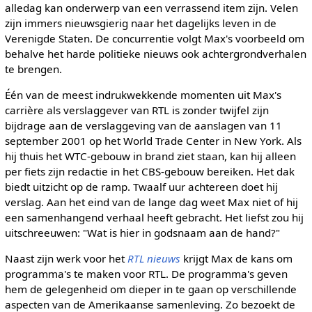
alledag kan onderwerp van een verrassend item zijn. Velen
zijn immers nieuwsgierig naar het dagelijks leven in de
Verenigde Staten. De concurrentie volgt Max's voorbeeld om
behalve het harde politieke nieuws ook achtergrondverhalen
te brengen.
Één van de meest indrukwekkende momenten uit Max's
carrière als verslaggever van RTL is zonder twijfel zijn
bijdrage aan de verslaggeving van de aanslagen van 11
september 2001 op het World Trade Center in New York. Als
hij thuis het WTC-gebouw in brand ziet staan, kan hij alleen
per fiets zijn redactie in het CBS-gebouw bereiken. Het dak
biedt uitzicht op de ramp. Twaalf uur achtereen doet hij
verslag. Aan het eind van de lange dag weet Max niet of hij
een samenhangend verhaal heeft gebracht. Het liefst zou hij
uitschreeuwen: "Wat is hier in godsnaam aan de hand?"
Naast zijn werk voor het
RTL nieuws
krijgt Max de kans om
programma's te maken voor RTL. De programma's geven
hem de gelegenheid om dieper in te gaan op verschillende
aspecten van de Amerikaanse samenleving. Zo bezoekt de