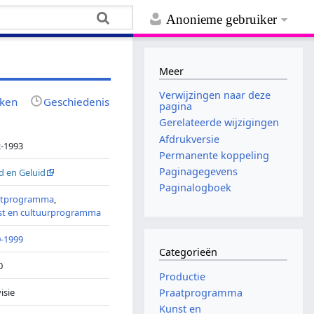
Anonieme gebruiker
Meer
Verwijzingen naar deze
jken
Geschiedenis
pagina
Gerelateerde wijzigingen
Afdrukversie
-1993
Permanente koppeling
Paginagegevens
d en Geluid
Paginalogboek
atprogramma
,
st en cultuurprogramma
-1999
Categorieën
0
Productie
isie
Praatprogramma
Kunst en