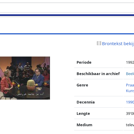
Brontekst beki
Periode
1992
Beschikbaar in archief
Beel
Genre
Pra
Kun
Decennia
1990
Lengte
39'0
Medium
telev