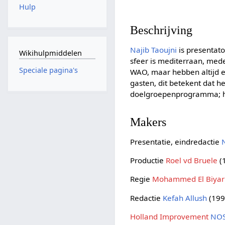
Hulp
Beschrijving
Najib Taoujni
is presentat
Wikihulpmiddelen
sfeer is mediterraan, med
Speciale pagina's
WAO, maar hebben altijd 
gasten, dit betekent dat he
doelgroepenprogramma; he
Makers
Presentatie, eindredactie
Productie
Roel vd Bruele
(
Regie
Mohammed El Biyar
Redactie
Kefah Allush
(199
Holland Improvement
NO