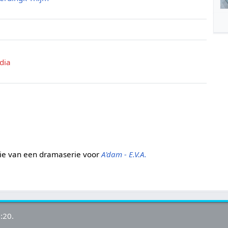
dia
ie van een dramaserie voor
A'dam - E.V.A.
:20.