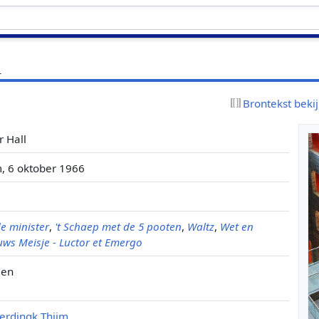
l
Brontekst beki
r Hall
, 6 oktober 1966
e minister
,
't Schaep met de 5 pooten
,
Waltz
,
Wet en
ws Meisje - Luctor et Emergo
den
erdingk Thijm