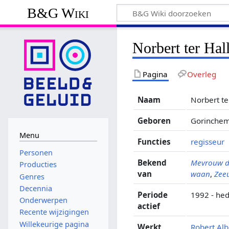
B&G Wiki
Norbert ter Hal
Pagina
Overleg
Naam
Norbert te
Geboren
Gorinchem
Menu
Functies
regisseur
Personen
Bekend
Mevrouw d
Producties
van
waan
,
Zeeu
Genres
Decennia
Periode
1992 - he
Onderwerpen
actief
Recente wijzigingen
Willekeurige pagina
Werkt
Robert Alb