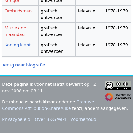
kringen
ontwerper
Ombudsman
grafisch
televisie
1978-1979
ontwerper
Muziek op
grafisch
televisie
1978-1979
maandag
ontwerper
Koning klant
grafisch
televisie
1978-1979
ontwerper
Terug naar biografie
Deze pagina is voor het laatst bewerkt op 12
nov 2008 om 08:11.
De inhoud is beschikbaar onder de
Creative
Commons Attribution-ShareAlike
tenzij anders aangegeven.
Privacybeleid
Over B&G Wiki
Voorbehoud