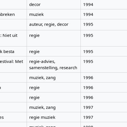
decor
1994
anbreken
muziek
1994
auteur, regie, decor
1995
 Niet uit
regie
1995
ik besta
regie
1995
stival: Met
regie-advies,
1995
samenstelling, research
muziek, zang
1996
p
regie
1996
regie
1996
muziek, zang
1997
es
regie muziek
1997