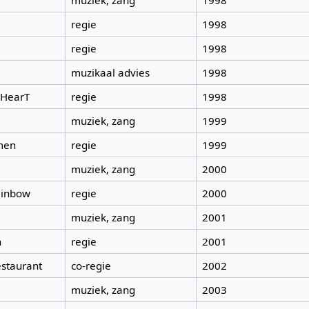
muziek, zang
1998
regie
1998
regie
1998
muzikaal advies
1998
 HearT
regie
1998
muziek, zang
1999
men
regie
1999
muziek, zang
2000
ainbow
regie
2000
muziek, zang
2001
n
regie
2001
estaurant
co-regie
2002
muziek, zang
2003