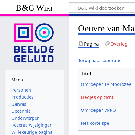
B&G Wiki
Oeuvre van Mar
Pagina
Overleg
Terug naar biografie
Titel
Menu
Omroeper TV Noordzee
Personen
Liedjes op zicht
Producties
Genres
Omroeper VPRO
Decennia
Onderwerpen
Het korte spel
Recente wijzigingen
Willekeurige pagina