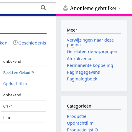
Anonieme gebruiker
Meer
Verwijzingen naar deze
jken
Geschiedenis
pagina
Gerelateerde wijzigingen
Afdrukversie
onbekend
Permanente koppeling
Paginagegevens
Beeld en Geluid
Paginalogboek
Opdrachtfilm
onbekend
Categorieën
6'17"
Productie
film
Opdrachtfilm
Productielijst O