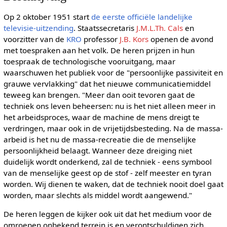
Op 2 oktober 1951 start
de eerste officiële landelijke
televisie-uitzending
. Staatssecretaris
J.M.L.Th. Cals
en
voorzitter van de
KRO
professor
J.B. Kors
openen de avond
met toespraken aan het volk. De heren prijzen in hun
toespraak de technologische vooruitgang, maar
waarschuwen het publiek voor de "persoonlijke passiviteit en
grauwe vervlakking" dat het nieuwe communicatiemiddel
teweeg kan brengen. "Meer dan ooit tevoren gaat de
techniek ons leven beheersen: nu is het niet alleen meer in
het arbeidsproces, waar de machine de mens dreigt te
verdringen, maar ook in de vrijetijdsbesteding. Na de massa-
arbeid is het nu de massa-recreatie die de menselijke
persoonlijkheid belaagt. Wanneer deze dreiging niet
duidelijk wordt onderkend, zal de techniek - eens symbool
van de menselijke geest op de stof - zelf meester en tyran
worden. Wij dienen te waken, dat de techniek nooit doel gaat
worden, maar slechts als middel wordt aangewend."
De heren leggen de kijker ook uit dat het medium voor de
omroepen onbekend terrein is en verontschuldigen zich