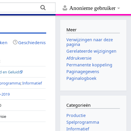
Anonieme gebruiker
Meer
Verwijzingen naar deze
jken
Geschiedenis
pagina
Gerelateerde wijzigingen
Afdrukversie
2
Permanente koppeling
Paginagegevens
d en Geluid
Paginalogboek
lprogramma
;
Informatief
-2019
Categorieën
0
Productie
isie
Spelprogramma
Informatief