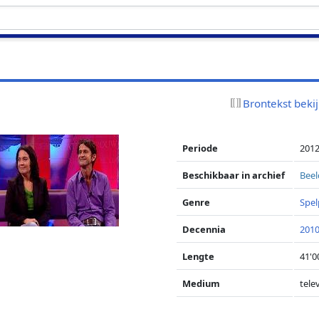
Brontekst beki
Periode
201
Beschikbaar in archief
Beel
Genre
Spe
Decennia
2010
Lengte
41'0
Medium
telev