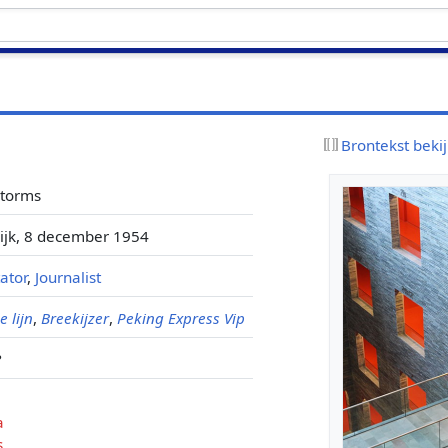
Brontekst beki
Storms
ijk, 8 december 1954
ator
,
Journalist
 lijn
,
Breekijzer
,
Peking Express Vip
?
a
s