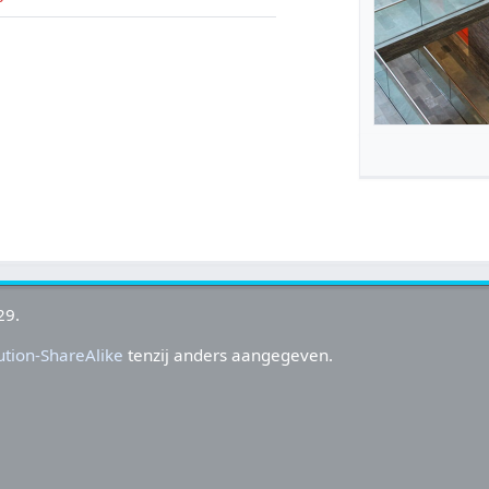
29.
tion-ShareAlike
tenzij anders aangegeven.