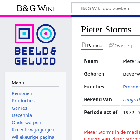
B&G Wiki
Pieter Storms
Pagina
Overleg
Naam
Pieter 
Geboren
Beverw
Menu
Functies
Present
Personen
Bekend van
Langs de
Producties
Genres
Periode actief
1972 - 
Decennia
Onderwerpen
Recente wijzigingen
Pieter Storms in de medi
Willekeurige pagina
Oeuvre van Pieter Storm