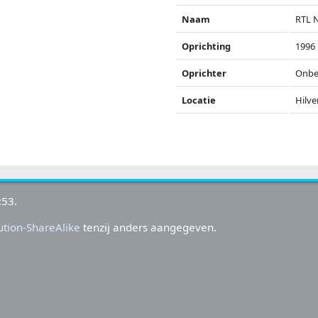
Naam
RTL 
Oprichting
1996
Oprichter
Onbe
Locatie
Hilv
:53.
tion-ShareAlike
tenzij anders aangegeven.