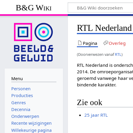
B&G Wiki
RTL Nederland
Pagina
Overleg
(Doorverwezen vanaf
RTL
)
RTL Nederland is ondersch
2014. De omroeporganisati
geroemd vanwege haar ver
Menu
bindende karakter.
Personen
Producties
Zie ook
Genres
Decennia
25 jaar RTL
Onderwerpen
Recente wijzigingen
Willekeurige pagina