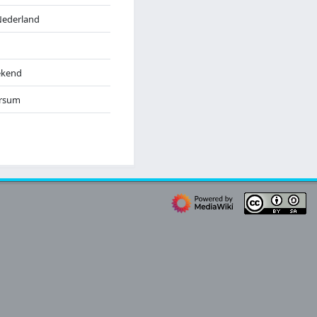
Nederland
kend
ersum