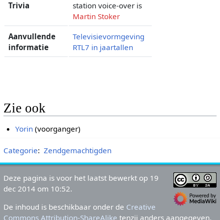
Trivia
station voice-over is
Martin Stoker
Aanvullende
Televisievormgeving
informatie
RTL7 in jaartallen
Zie ook
Yorin
(voorganger)
Categorie
:
Zendgemachtigden
Deze pagina is voor het laatst bewerkt op 19
dec 2014 om 10:52.
De inhoud is beschikbaar onder de
Creative
Commons Attribution-ShareAlike
tenzij anders aangegeven.