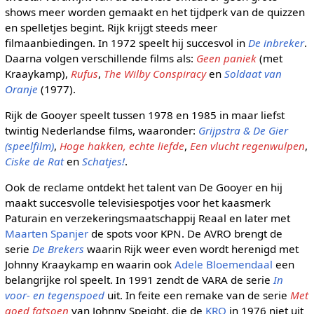
shows meer worden gemaakt en het tijdperk van de quizzen
en spelletjes begint. Rijk krijgt steeds meer
filmaanbiedingen. In 1972 speelt hij succesvol in
De inbreker
.
Daarna volgen verschillende films als:
Geen paniek
(met
Kraaykamp),
Rufus
,
The Wilby Conspiracy
en
Soldaat van
Oranje
(1977).
Rijk de Gooyer speelt tussen 1978 en 1985 in maar liefst
twintig Nederlandse films, waaronder:
Grijpstra & De Gier
(speelfilm)
,
Hoge hakken, echte liefde
,
Een vlucht regenwulpen
,
Ciske de Rat
en
Schatjes!
.
Ook de reclame ontdekt het talent van De Gooyer en hij
maakt succesvolle televisiespotjes voor het kaasmerk
Paturain en verzekeringsmaatschappij Reaal en later met
Maarten Spanjer
de spots voor KPN. De AVRO brengt de
serie
De Brekers
waarin Rijk weer even wordt herenigd met
Johnny Kraaykamp en waarin ook
Adele Bloemendaal
een
belangrijke rol speelt. In 1991 zendt de VARA de serie
In
voor- en tegenspoed
uit. In feite een remake van de serie
Met
goed fatsoen
van Johnny Speight, die de
KRO
in 1976 niet uit