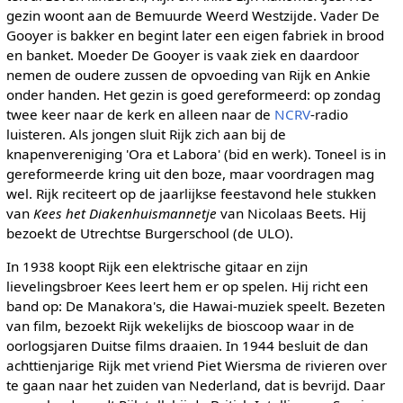
gezin woont aan de Bemuurde Weerd Westzijde. Vader De
Gooyer is bakker en begint later een eigen fabriek in brood
en banket. Moeder De Gooyer is vaak ziek en daardoor
nemen de oudere zussen de opvoeding van Rijk en Ankie
onder handen. Het gezin is goed gereformeerd: op zondag
twee keer naar de kerk en alleen naar de
NCRV
-radio
luisteren. Als jongen sluit Rijk zich aan bij de
knapenvereniging 'Ora et Labora' (bid en werk). Toneel is in
gereformeerde kring uit den boze, maar voordragen mag
wel. Rijk reciteert op de jaarlijkse feestavond hele stukken
van
Kees het Diakenhuismannetje
van Nicolaas Beets. Hij
bezoekt de Utrechtse Burgerschool (de ULO).
In 1938 koopt Rijk een elektrische gitaar en zijn
lievelingsbroer Kees leert hem er op spelen. Hij richt een
band op: De Manakora's, die Hawai-muziek speelt. Bezeten
van film, bezoekt Rijk wekelijks de bioscoop waar in de
oorlogsjaren Duitse films draaien. In 1944 besluit de dan
achttienjarige Rijk met vriend Piet Wiersma de rivieren over
te gaan naar het zuiden van Nederland, dat is bevrijd. Daar