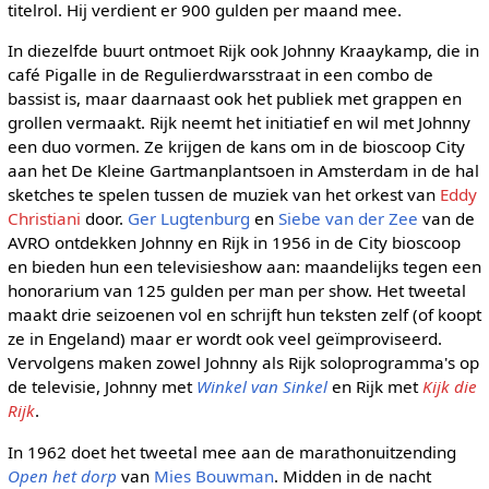
titelrol. Hij verdient er 900 gulden per maand mee.
In diezelfde buurt ontmoet Rijk ook Johnny Kraaykamp, die in
café Pigalle in de Regulierdwarsstraat in een combo de
bassist is, maar daarnaast ook het publiek met grappen en
grollen vermaakt. Rijk neemt het initiatief en wil met Johnny
een duo vormen. Ze krijgen de kans om in de bioscoop City
aan het De Kleine Gartmanplantsoen in Amsterdam in de hal
sketches te spelen tussen de muziek van het orkest van
Eddy
Christiani
door.
Ger Lugtenburg
en
Siebe van der Zee
van de
AVRO ontdekken Johnny en Rijk in 1956 in de City bioscoop
en bieden hun een televisieshow aan: maandelijks tegen een
honorarium van 125 gulden per man per show. Het tweetal
maakt drie seizoenen vol en schrijft hun teksten zelf (of koopt
ze in Engeland) maar er wordt ook veel geïmproviseerd.
Vervolgens maken zowel Johnny als Rijk soloprogramma's op
de televisie, Johnny met
Winkel van Sinkel
en Rijk met
Kijk die
Rijk
.
In 1962 doet het tweetal mee aan de marathonuitzending
Open het dorp
van
Mies Bouwman
. Midden in de nacht