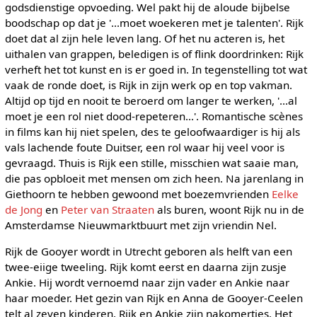
godsdienstige opvoeding. Wel pakt hij de aloude bijbelse
boodschap op dat je '...moet woekeren met je talenten'. Rijk
doet dat al zijn hele leven lang. Of het nu acteren is, het
uithalen van grappen, beledigen is of flink doordrinken: Rijk
verheft het tot kunst en is er goed in. In tegenstelling tot wat
vaak de ronde doet, is Rijk in zijn werk op en top vakman.
Altijd op tijd en nooit te beroerd om langer te werken, '...al
moet je een rol niet dood-repeteren...'. Romantische scènes
in films kan hij niet spelen, des te geloofwaardiger is hij als
vals lachende foute Duitser, een rol waar hij veel voor is
gevraagd. Thuis is Rijk een stille, misschien wat saaie man,
die pas opbloeit met mensen om zich heen. Na jarenlang in
Giethoorn te hebben gewoond met boezemvrienden
Eelke
de Jong
en
Peter van Straaten
als buren, woont Rijk nu in de
Amsterdamse Nieuwmarktbuurt met zijn vriendin Nel.
Rijk de Gooyer wordt in Utrecht geboren als helft van een
twee-eiige tweeling. Rijk komt eerst en daarna zijn zusje
Ankie. Hij wordt vernoemd naar zijn vader en Ankie naar
haar moeder. Het gezin van Rijk en Anna de Gooyer-Ceelen
telt al zeven kinderen, Rijk en Ankie zijn nakomertjes. Het