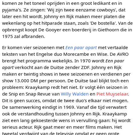
komen ze het toneel oprijden in een groot ledikant en in
pyjama's. Ze zingen: 'Wij zijn twee eenzame cowboys', dat
later een hit wordt. Johnny en Rijk maken meer platen die
wekenlang op het hitparade staan, zoals 'De bostella'. Van de
opbrengst koopt De Gooyer een boerderij in Giethoorn die in
1975 zal afbranden.
Er komen vier seizoenen met
Een paar apart
met vertaalde
teksten van het Engelse duo Morecambe en Wise. De AVRO
brengt het programma wekelijks. In 1970 wordt
Een paar
apart
verkocht aan de Duitse zender ZDF. Johnny en Rijk
maken er twintig shows in twee seizoenen en verdienen per
show 13.000 DM per persoon. De Duitse taal blijkt toch een
probleem: Kraaykamp redt het niet. Er volgt één seizoen in
de Snip en Snap Revue van
Willy Walden
en
Piet Muyselaar
.
Dit is geen succes, omdat de twee duo's elkaar niet mogen.
De samenwerking eindigt in 1969. Vanaf die tijd verwatert
ook de verstandhouding tussen Johnny en Rijk. Kraaykamp
ziet een lang gekoesterde wens in vervulling gaan: hij wordt
serieus acteur. Rijk gaat meer en meer films maken. Het
tweetal verdwijnt van de televisie omdat er geen grote