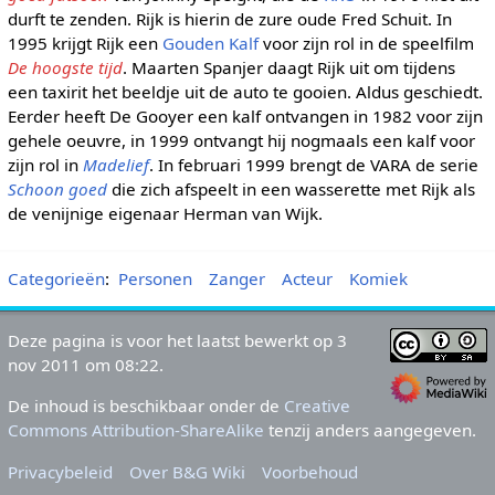
durft te zenden. Rijk is hierin de zure oude Fred Schuit. In
1995 krijgt Rijk een
Gouden Kalf
voor zijn rol in de speelfilm
De hoogste tijd
. Maarten Spanjer daagt Rijk uit om tijdens
een taxirit het beeldje uit de auto te gooien. Aldus geschiedt.
Eerder heeft De Gooyer een kalf ontvangen in 1982 voor zijn
gehele oeuvre, in 1999 ontvangt hij nogmaals een kalf voor
zijn rol in
Madelief
. In februari 1999 brengt de VARA de serie
Schoon goed
die zich afspeelt in een wasserette met Rijk als
de venijnige eigenaar Herman van Wijk.
Categorieën
:
Personen
Zanger
Acteur
Komiek
Deze pagina is voor het laatst bewerkt op 3
nov 2011 om 08:22.
De inhoud is beschikbaar onder de
Creative
Commons Attribution-ShareAlike
tenzij anders aangegeven.
Privacybeleid
Over B&G Wiki
Voorbehoud