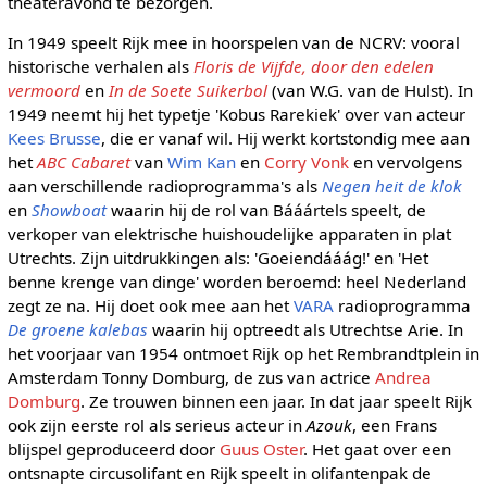
theateravond te bezorgen.
In 1949 speelt Rijk mee in hoorspelen van de NCRV: vooral
historische verhalen als
Floris de Vijfde, door den edelen
vermoord
en
In de Soete Suikerbol
(van W.G. van de Hulst). In
1949 neemt hij het typetje 'Kobus Rarekiek' over van acteur
Kees Brusse
, die er vanaf wil. Hij werkt kortstondig mee aan
het
ABC Cabaret
van
Wim Kan
en
Corry Vonk
en vervolgens
aan verschillende radioprogramma's als
Negen heit de klok
en
Showboat
waarin hij de rol van Bááártels speelt, de
verkoper van elektrische huishoudelijke apparaten in plat
Utrechts. Zijn uitdrukkingen als: 'Goeiendááág!' en 'Het
benne krenge van dinge' worden beroemd: heel Nederland
zegt ze na. Hij doet ook mee aan het
VARA
radioprogramma
De groene kalebas
waarin hij optreedt als Utrechtse Arie. In
het voorjaar van 1954 ontmoet Rijk op het Rembrandtplein in
Amsterdam Tonny Domburg, de zus van actrice
Andrea
Domburg
. Ze trouwen binnen een jaar. In dat jaar speelt Rijk
ook zijn eerste rol als serieus acteur in
Azouk
, een Frans
blijspel geproduceerd door
Guus Oster
. Het gaat over een
ontsnapte circusolifant en Rijk speelt in olifantenpak de