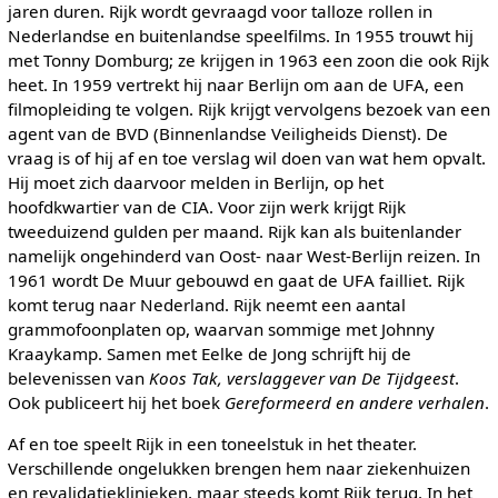
jaren duren. Rijk wordt gevraagd voor talloze rollen in
Nederlandse en buitenlandse speelfilms. In 1955 trouwt hij
met Tonny Domburg; ze krijgen in 1963 een zoon die ook Rijk
heet. In 1959 vertrekt hij naar Berlijn om aan de UFA, een
filmopleiding te volgen. Rijk krijgt vervolgens bezoek van een
agent van de BVD (Binnenlandse Veiligheids Dienst). De
vraag is of hij af en toe verslag wil doen van wat hem opvalt.
Hij moet zich daarvoor melden in Berlijn, op het
hoofdkwartier van de CIA. Voor zijn werk krijgt Rijk
tweeduizend gulden per maand. Rijk kan als buitenlander
namelijk ongehinderd van Oost- naar West-Berlijn reizen. In
1961 wordt De Muur gebouwd en gaat de UFA failliet. Rijk
komt terug naar Nederland. Rijk neemt een aantal
grammofoonplaten op, waarvan sommige met Johnny
Kraaykamp. Samen met Eelke de Jong schrijft hij de
belevenissen van
Koos Tak, verslaggever van De Tijdgeest
.
Ook publiceert hij het boek
Gereformeerd en andere verhalen
.
Af en toe speelt Rijk in een toneelstuk in het theater.
Verschillende ongelukken brengen hem naar ziekenhuizen
en revalidatieklinieken, maar steeds komt Rijk terug. In het