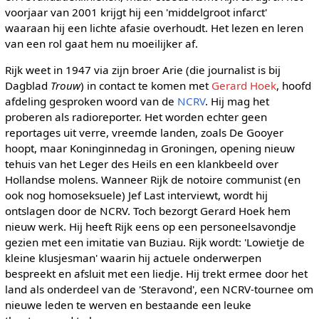
voorjaar van 2001 krijgt hij een 'middelgroot infarct'
waaraan hij een lichte afasie overhoudt. Het lezen en leren
van een rol gaat hem nu moeilijker af.
Rijk weet in 1947 via zijn broer Arie (die journalist is bij
Dagblad
Trouw
) in contact te komen met
Gerard Hoek
, hoofd
afdeling gesproken woord van de
NCRV
. Hij mag het
proberen als radioreporter. Het worden echter geen
reportages uit verre, vreemde landen, zoals De Gooyer
hoopt, maar Koninginnedag in Groningen, opening nieuw
tehuis van het Leger des Heils en een klankbeeld over
Hollandse molens. Wanneer Rijk de notoire communist (en
ook nog homoseksuele) Jef Last interviewt, wordt hij
ontslagen door de NCRV. Toch bezorgt Gerard Hoek hem
nieuw werk. Hij heeft Rijk eens op een personeelsavondje
gezien met een imitatie van Buziau. Rijk wordt: 'Lowietje de
kleine klusjesman' waarin hij actuele onderwerpen
bespreekt en afsluit met een liedje. Hij trekt ermee door het
land als onderdeel van de 'Steravond', een NCRV-tournee om
nieuwe leden te werven en bestaande een leuke