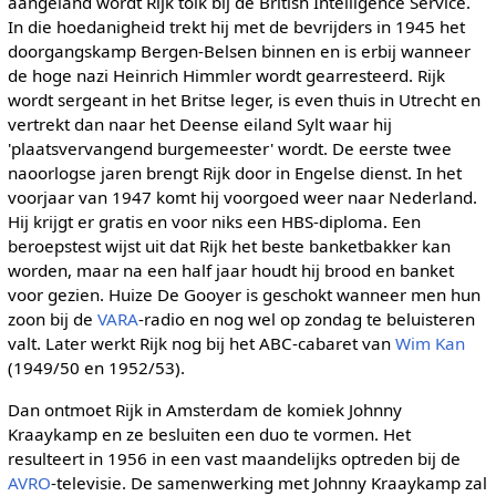
aangeland wordt Rijk tolk bij de British Intelligence Service.
In die hoedanigheid trekt hij met de bevrijders in 1945 het
doorgangskamp Bergen-Belsen binnen en is erbij wanneer
de hoge nazi Heinrich Himmler wordt gearresteerd. Rijk
wordt sergeant in het Britse leger, is even thuis in Utrecht en
vertrekt dan naar het Deense eiland Sylt waar hij
'plaatsvervangend burgemeester' wordt. De eerste twee
naoorlogse jaren brengt Rijk door in Engelse dienst. In het
voorjaar van 1947 komt hij voorgoed weer naar Nederland.
Hij krijgt er gratis en voor niks een HBS-diploma. Een
beroepstest wijst uit dat Rijk het beste banketbakker kan
worden, maar na een half jaar houdt hij brood en banket
voor gezien. Huize De Gooyer is geschokt wanneer men hun
zoon bij de
VARA
-radio en nog wel op zondag te beluisteren
valt. Later werkt Rijk nog bij het ABC-cabaret van
Wim Kan
(1949/50 en 1952/53).
Dan ontmoet Rijk in Amsterdam de komiek Johnny
Kraaykamp en ze besluiten een duo te vormen. Het
resulteert in 1956 in een vast maandelijks optreden bij de
AVRO
-televisie. De samenwerking met Johnny Kraaykamp zal