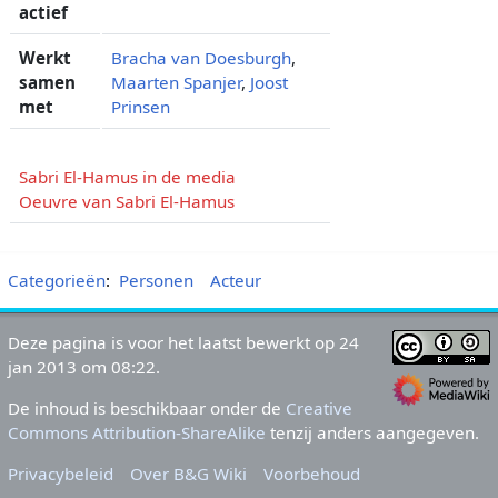
actief
Werkt
Bracha van Doesburgh
,
samen
Maarten Spanjer
,
Joost
met
Prinsen
Sabri El-Hamus in de media
Oeuvre van Sabri El-Hamus
Categorieën
:
Personen
Acteur
Deze pagina is voor het laatst bewerkt op 24
jan 2013 om 08:22.
De inhoud is beschikbaar onder de
Creative
Commons Attribution-ShareAlike
tenzij anders aangegeven.
Privacybeleid
Over B&G Wiki
Voorbehoud